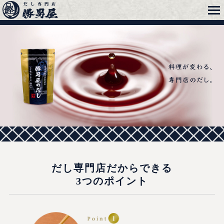
メニュー
勝男屋
第28回 全国水産加工品品評会 最優秀第一位 農林水産大臣賞 受賞
だし専門店だからできる
3つのポイント