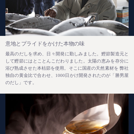
意地とプライドをかけた本物の味
最高のだしを求め、日々開発に勤しみました。鰹節製造元と
して鰹節にはとことんこだわりました。太陽の恵みを存分に
浴び熟成させた本枯節を使用。そこに国産の天然素材を 弊社
独自の黄金比で合わせ、1000日かけ開発されたのが「勝男屋
のだし」です。