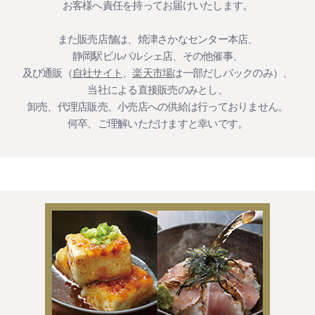
お客様へ責任を持ってお届けいたします。
また販売店舗は、焼津さかなセンター本店、
静岡駅ビルパルシェ店、その他催事、
及び通販（
自社サイト
、
楽天市場
は一部だしパックのみ）、
当社による直接販売のみとし、
卸売、代理店販売、小売店への供給は行っておりません。
何卒、ご理解いただけますと幸いです。
Facebookでのお知らせ & 勝男屋の「旬レシピ」