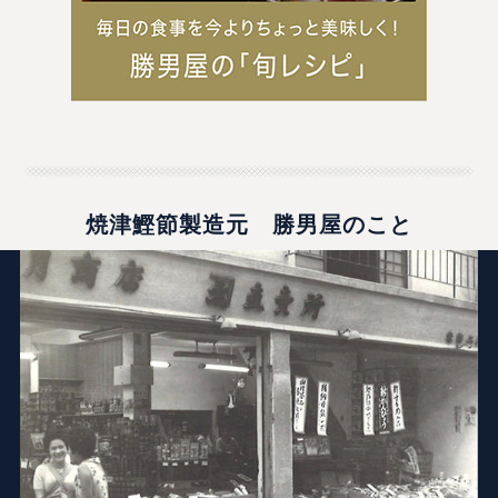
焼津鰹節製造元 勝男屋のこと