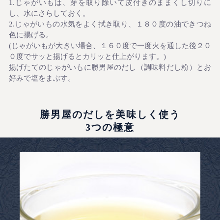
1.じゃがいもは、芽を取り除いて皮付きのままくし切りに
し、水にさらしておく。
2.じゃがいもの水気をよく拭き取り、１８０度の油できつね
色に揚げる。
(じゃがいもが大きい場合、１６０度で一度火を通した後２０
０度でサッと揚げるとカリッと仕上がります。)
揚げたてのじゃがいもに勝男屋のだし（調味料だし粉）とお
好みで塩をまぶす。
勝男屋のだしを美味しく使う
3つの極意