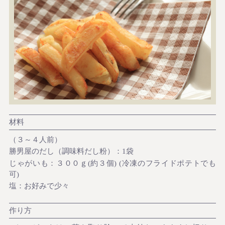
材料
（３～４人前）
勝男屋のだし（調味料だし粉）：1袋
じゃがいも：３００ｇ(約３個) (冷凍のフライドポテトでも
可)
塩：お好みで少々
作り方