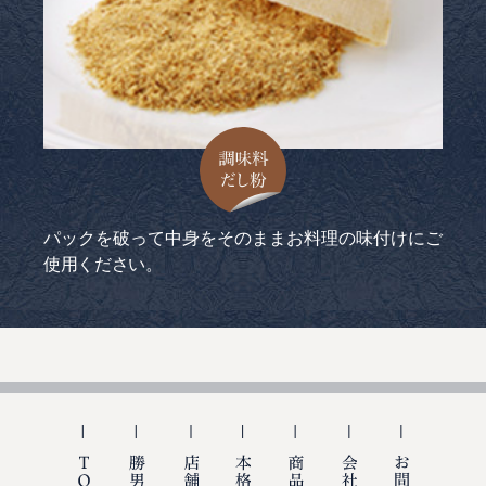
調味料だし粉
パックを破って中身をそのままお料理の味付けにご
使用ください。
TOP
勝男屋の出汁
店舗紹介
本格レシピ
商品のご購入
会社概要
お問い合