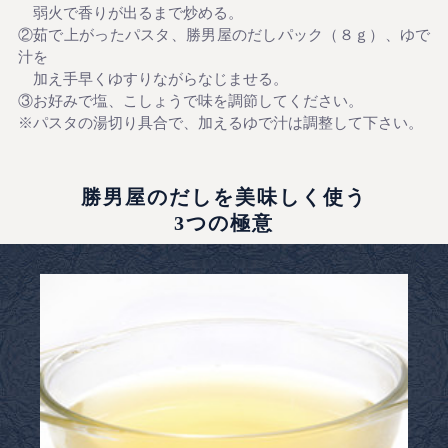
弱火で香りが出るまで炒める。
②茹で上がったパスタ、勝男屋のだしパック（８ｇ）、ゆで
汁を
加え手早くゆすりながらなじませる。
③お好みで塩、こしょうで味を調節してください。
※パスタの湯切り具合で、加えるゆで汁は調整して下さい。
勝男屋のだしを美味しく使う
3つの極意