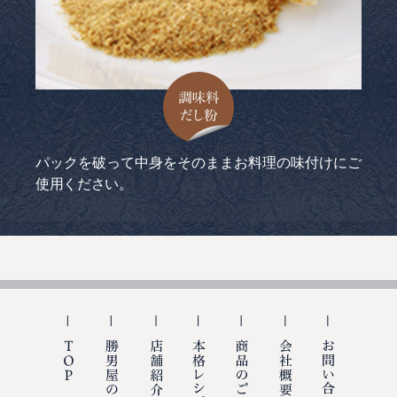
調味料だし粉
パックを破って中身をそのままお料理の味付けにご
使用ください。
TOP
勝男屋の出汁
店舗紹介
本格レシピ
商品のご購入
会社概要
お問い合