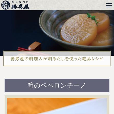
メニュー
勝男屋
本格レシピ
筍のペペロンチーノ