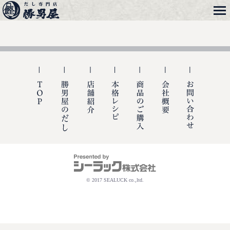
メニュー
勝男屋
TOP
勝男屋の出汁
店舗紹介
本格レシピ
商品のご購入
会社概要
お問い合
© 2017 SEALUCK co.,ltd.