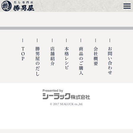
メニュー
勝男屋
TOP
勝男屋の出汁
店舗紹介
本格レシピ
商品のご購入
会社概要
お問い合
© 2017 SEALUCK co.,ltd.