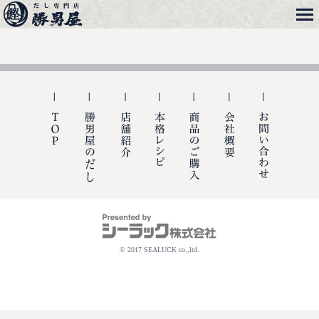
メニュー
勝男屋
TOP
勝男屋の出汁
店舗紹介
本格レシピ
商品のご購入
会社概要
お問い合
© 2017 SEALUCK co.,ltd.