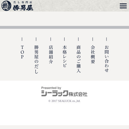
メニュー
勝男屋
TOP
勝男屋の出汁
店舗紹介
本格レシピ
商品のご購入
会社概要
お問い合
© 2017 SEALUCK co.,ltd.