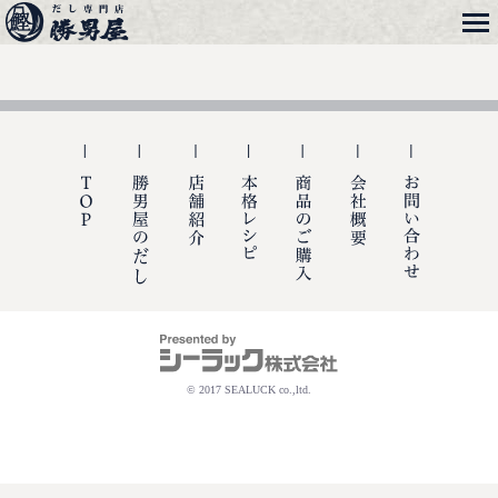
メニュー
勝男屋
TOP
勝男屋の出汁
店舗紹介
本格レシピ
商品のご購入
会社概要
お問い合
© 2017 SEALUCK co.,ltd.