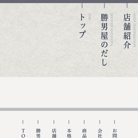
TOP
勝男屋のだ
グローバルナビ
勝男屋
TOP
勝男屋の出汁
店舗紹介
本格レシピ
商品のご購入
会社概要
お問い合