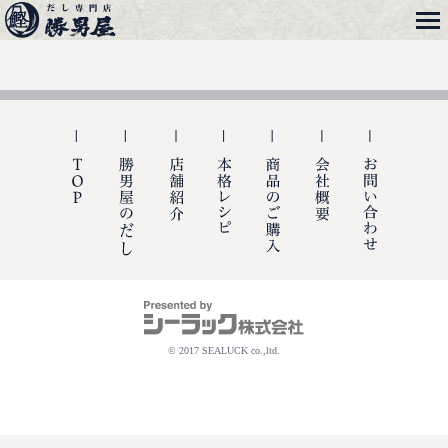
メニュー
勝男屋
TOP
勝男屋の出汁
店舗紹介
本格レシピ
商品のご購入
会社概要
お問い合
© 2017 SEALUCK co.,ltd.