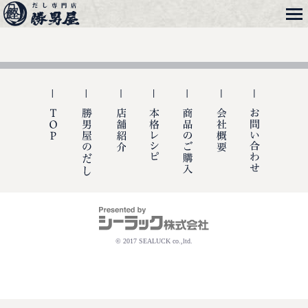
メニュー
勝男屋
TOP
勝男屋の出汁
店舗紹介
本格レシピ
商品のご購入
会社概要
お問い合
© 2017 SEALUCK co.,ltd.