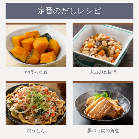
定番のだしレシピ
かぼちゃ煮
大豆の五目煮
焼うどん
豚バラ肉の角煮